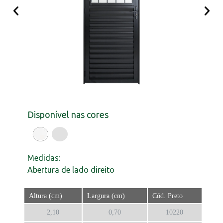
Disponível nas cores
Medidas:
Abertura de lado direito
Altura (cm)
Largura (cm)
Cód. Preto
2,10
0,70
10220