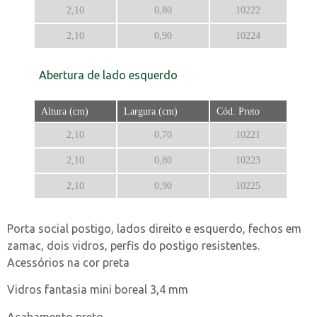
2,10
0,80
10222
2,10
0,90
10224
Abertura de lado esquerdo
Altura (cm)
Largura (cm)
Cód. Preto
2,10
0,70
10221
2,10
0,80
10223
2,10
0,90
10225
Porta social postigo, lados direito e esquerdo, fechos em
zamac, dois vidros, perfis do postigo resistentes.
Acessórios na cor preta
Vidros fantasia mini boreal 3,4 mm
Acabamento preto