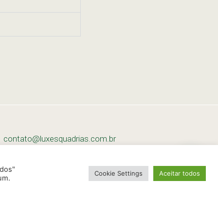
contato@luxesquadrias.com.br
tel: +55 (11) 2745-2020
odos"
Cookie Settings
Aceitar todos
um.
tel: +55 (11) 2217-0722
Av. Osvaldo Valle Cordeiro, 1039 Jardim
Brasilia - 03584-000 São Paulo - SP