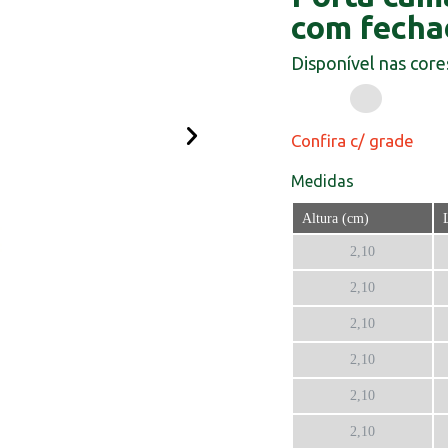
com fecha
Disponível nas core
Confira c/ grade
Medidas
Altura (cm)
2,10
2,10
2,10
2,10
2,10
2,10