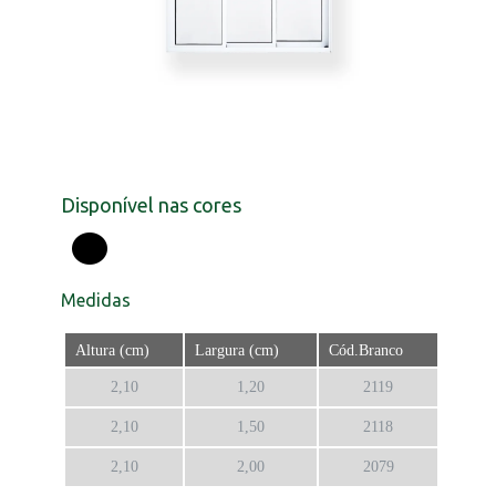
Disponível nas cores
Medidas
Altura (cm)
Largura (cm)
Cód.Branco
2,10
1,20
2119
2,10
1,50
2118
2,10
2,00
2079