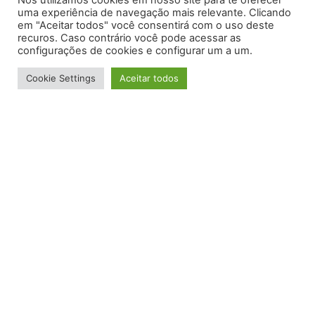
Nós utilizamos cookies em nosso site para te oferecer
125, Jardim Dulce – REGIÃO METROPOLITANA DE
uma experiência de navegação mais relevante. Clicando
SÃO PAULO, Guararema
em "Aceitar todos" você consentirá com o uso deste
recuros. Caso contrário você pode acessar as
configurações de cookies e configurar um a um.
Telefone:
(11) 96532-2688
Cookie Settings
Aceitar todos