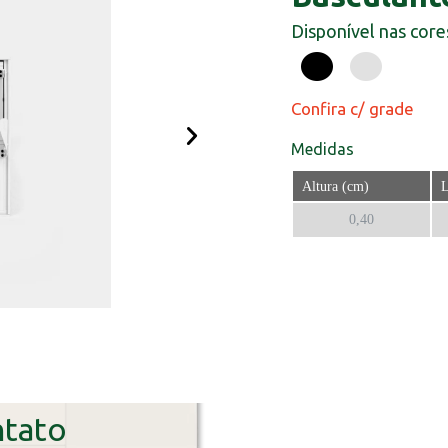
Disponível nas core
Confira c/ grade
Medidas
Altura (cm)
L
0,40
ntato