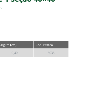
s
argura (cm)
Cód. Branco
0,40
8038