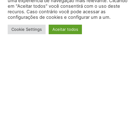
uma experiência de navegação mais relevante. Clicando
em "Aceitar todos" você consentirá com o uso deste
recuros. Caso contrário você pode acessar as
Confira abaixo os pontos de venda onde é
configurações de cookies e configurar um a um.
possível adquirir os produtos Lux
Esquadrias na sua cidade, e descubra a
Cookie Settings
Aceitar todos
qualidade da nossa linha de portas e
janelas de alumínio.
CASA VERDE LOJA ATIBAIA
Endereço:
AV PROFESSOR CARLOS ALBERTO DE
CARVALHO PINTO – 486, Alvinopolis – ATIBAIA
Telefone:
(11) 4411-3454