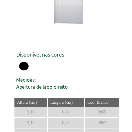
Disponível nas cores
Medidas:
Abertura de lado direito
Altura (cm)
Largura (cm)
Cód. Branco
2,10
0,70
2055
2,10
0,80
2057